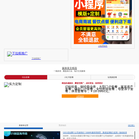
小程序制作
下拉框推广
媒体发文精选
一稿多发，覆盖各行业、地方主流媒体
综合套餐
小红书套餐
短视频套餐
精选权威媒体，覆盖范围广，成本更低，效果更好
IT科技类，财经商业类，大型门户套餐，家居房产
套餐，爆款门户套餐，女性时尚套餐，母婴亲子套
餐，体育套餐等，￥18-3960元。
立即咨询
新媒体运营
竞价知识
MORE+
GEO优化哪个公司做得好？2026年服务商推荐：数据监测能力是第一验收标准
2025年，当你在AI搜索引擎中输入"GEO优化哪个公司做得好"，会得到一长串服务商名
单，但没人告诉...